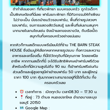
ถ้ากำลังมองหา ที่เที่ยวพัทยา แบบครอบครัว ถูกใจเด็กๆ
เป็นพิเศษต้องที่นี่เลย ฟาร์มแกะพัทยา ที่มีกิจกรรมให้ทำเพียบ
ไม่ว่าจะเป็น นั่งรถม้าชมวิวรอบฟาร์ม, พื้นที่ถ่ายรูปสวยๆ
รอบฟาร์ม, ชมการแสดงสัตว์แสนรู้ และพื้นที่เล่นเกมสนุกๆ
มากมายในเกมโซนเช่น ยิงเป้าแลกของรางวัล, ถีบเรือเป็ด
สนุกกันทั้งครอบครัวอย่างแน่นอน
หากหิวก็ทานสเต๊กแบบพรีเมียมได้ที่ร้าน THE BARN STEAK
HOUSE ซึ่งมีเมนูให้เลือกหลากหลายรูปแบบ ทั้งคาวและหวาน
อาหารและเครื่องดื่ม ที่นี่ใช้วัตถุดิบที่มีคุณภาพ โดยเชฟมือ
อาชีพ หากทานสเต๊กที่นี่ จะได้รับสิทธิพิเศษเข้าฟาร์มฟรีด้วย
สำหรับเด็กที่มีความสูงไม่ถึง 90 ซม. ก็เข้าฟาร์มฟรีเช่นกัน
ส่วนเด็กและผู้สูงอายุมีค่าเข้าชมฟาร์ม 50 บาท และผู้ใหญ่
ราคา 100 บาท คุ้มมากเพราะสามารถอยู่ที่นี่ได้ทั้งวัน ทั้ง
ครอบครัวเลย
เวลาทำการ : เปิดทุกวัน เวลา08.30 – 17.30 น.
ที่อยู่ : 73 ตำบล หนองปลาไหล อำเภอบางละมุง
ชลบุรี 20150
Google Map :