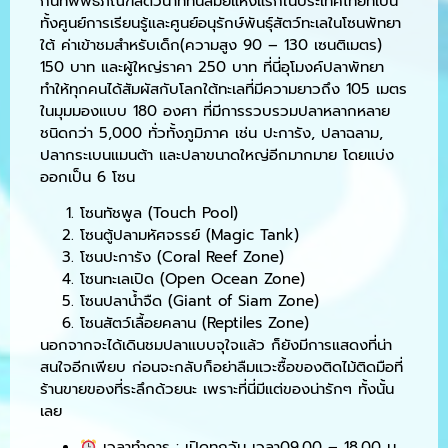
กันที่พิพิธภัณฑ์สัตว์น้ำที่ทันสมัยแห่งแรกในประเทศไทยที่เป็น
ทั้งศูนย์การเรียนรู้และศูนย์อนุรักษ์พันธุ์สัตว์ทะเลในโซนพัทยา
ใต้ ค่าเข้าชมสำหรับเด็ก(ความสูง 90 – 130 เซนติเมตร)
150 บาท และผู้ใหญ่ราคา 250 บาท ที่นี่อุโมงค์ปลาพัทยา
ทำให้ทุกคนได้สัมผัสกับโลกใต้ทะเลที่มีความยาวถึง 105 เมตร
ในมุมมองแบบ 180 องศา ที่มีการรวบรวมปลาหลากหลาย
ชนิดกว่า 5,000 ทั่วทั้งภูมิภาค เช่น ปะการัง, ปลาฉลาม,
ปลากระเบนแมนต้า และปลาขนาดใหญ่อีกมากมาย โดยแบ่ง
ออกเป็น 6 โซน
โซนทัชพูล (Touch Pool)
โซนตู้ปลามหัศจรรย์ (Magic Tank)
โซนปะการัง (Coral Reef Zone)
โซนทะเลเปิด (Open Ocean Zone)
โซนปลาน้ำจืด (Giant of Siam Zone)
โซนสัตว์เลื้อยคลาน (Reptiles Zone)
นอกจากจะได้เดินชมปลาแบบจุใจแล้ว ก็ยังมีการแสดงที่น่า
สนใจอีกเพียบ ก่อนจะกลับก็อย่าลืมแวะซื้อของติดไม้ติดมือที่
ร้านขายของที่ระลึกด้วยนะ เพราะที่นี่มีแต่ของน่ารักๆ ทั้งนั้น
เลย
เวลาทำการ : เปิดทุกวัน เวลา09.00 – 18.00 น.