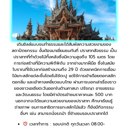
เดินชิลล์แบบชมทำธรรมและได้สัมผัสความสวยงามของ
สถาปัตยกรรม งั้นต้องมาเยี่ยมชมกันที่ ปราสาทสัจธรรม เป็น
ปราสาทที่ทำด้วยไม้ทั้งหลังซึ่งมีความสูงถึง 105 เมตร โดย
การก่อสร้างที่มีความพิถีพิถัน จากช่างมากฝีมือ ซึ่งในสมัย
โบราณที่ใช้เวลาก่อสร้างนานถึง 29 ปี ด้วยเทคนิคการเชื่อม
ไม้แกะสลักแต่ละชิ้นโดยไม่ใช้ตะปู แต่ใช้การเข้าเดือยตอกสลัก
ตอกลิ่ม และเข้าหางเหยี่ยวแบบไทย ผ่านการบอกเล่าเรื่องราว
ของชาวเอเชียตะวันออกในด้านศาสนา ปรัชญา อารยธรรม
และวัฒนธรรม โดยมีค่าบัตรเข้าชมราคาคนละ 500 บาท
นอกจากจะได้ชมความสวยงามของปราสาท ศึกษาเรียนรู้
ถ่ายภาพ ชมการสาธิตการแกะสลักไม้แล้ว ก็ยังมีกิจกรรม
อื่นๆ เช่น สามารถนั่งรถม้า ขี่ช้างชมรอบปราสาทได้
เวลาทำการ : รอบปกติ ทุกวันเวลา 08.00-