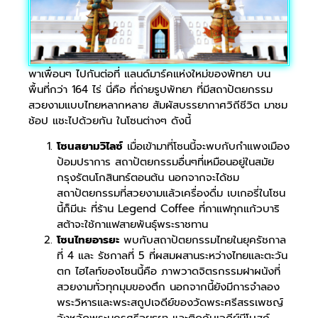
พาเพื่อนๆ ไปกันต่อที่ แลนด์มาร์คแห่งใหม่ของพัทยา บน
พื้นที่กว่า 164 ไร่ นี่คือ ที่ถ่ายรูปพัทยา ที่มีสถาปัตยกรรม
สวยงามแบบไทยหลากหลาย สัมผัสบรรยากาศวิถีชีวิต มาชม
ช้อป แชะไปด้วยกัน ในโซนต่างๆ ดังนี้
โซนสยามวิไลซ์
เมื่อเข้ามาที่โซนนี้จะพบกับกำแพงเมือง
ป้อมปราการ สถาปัตยกรรมอื่นๆที่เหมือนอยู่ในสมัย
กรุงรัตนโกสินทร์ตอนต้น นอกจากจะได้ชม
สถาปัตยกรรมที่สวยงามแล้วเครื่องดื่ม เบเกอรี่ในโซน
นี้ก็มีนะ ที่ร้าน Legend Coffee ที่กาแฟทุกแก้วบาริ
สต้าจะใช้กาแฟสายพันธุ์พระราชทาน
โซนไทยอารยะ
พบกับสถาปัตยกรรมไทยในยุครัชกาล
ที่ 4 และ รัชกาลที่ 5 ที่ผสมผสานระหว่างไทยและตะวัน
ตก ไฮไลท์ของโซนนี้คือ ภาพวาดจิตรกรรมฝาผนังที่
สวยงามทั่วทุกมุมของตึก นอกจากนี้ยังมีการจำลอง
พระวิหารและพระสถูปเจดีย์ของวัดพระศรีสรรเพชญ์