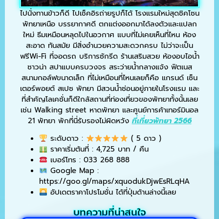
ไปนั่งทานข้าวก็ดี ไปเช็คอิรถ่ายรูปก็ได้ โรงแรมใหม่สุดชิคโซน
พัทยาเหนือ บรรยากาศดี ตกแต่งออกมาได้ลงตัวและแปลก
ใหม่ ธีมเหมือนหลุดไปในอวกาศ แบบที่ไม่เคยเห็นที่ไหน ห้อง
สะอาด ทันสมัย มีสิ่งอำนวยความสะดวกครบ ไม่ว่าจะเป็น
ฟรีWi-Fi ที่จอดรถ บริการซักรีด ร้านเสริมสวย ห้องอบไอน้ำ
ซาวน่า สปาแบบครบวงจร สระว่ายน้ำกลางแจ้ง ฟิตเนส
สนามกอล์ฟขนาดเล็ก ที่ไม่เหมือนที่ไหนเลยก็คือ แกรนด์ เซ็น
เตอร์พอยต์ สเปซ พัทยา มีสวนน้ำซ่อนอยู่ภายในโรงแรม และ
ที่สำคัญโลเคชั่นก็ดีใกล้สถานที่ท่องเที่ยวของพัทยาทั้งนั้นเลย
เช่น Walking street หาดพัทยา และศูนย์การค้าเทอร์มินอล
21 พัทยา พักที่นี่รับรองไม่ผิดหวัง
ที่เที่ยวพัทยา 2566
ระดับดาว :
( 5 ดาว )
ราคาเริ่มต้นที่ : 4,725 บาท / คืน
เบอร์โทร : 033 268 888
Google Map :
https://goo.gl/maps/xquodukDjwEsRLqHA
อัปเดตราคาโปรโมชั่น ได้ที่ปุ่มด้านล่างนี้เลย
บทความที่น่าสนใจ