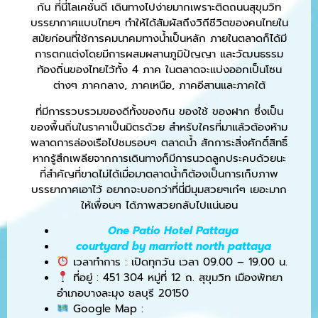
กัน ที่นี่โลเคชั่นดี เดินทางไปง่ายมากเพราะติดถนนสุขุมวิท
บรรยากาศแบบไทยๆ ทำให้ได้สัมผัสถึงวิถีชีวิตของคนไทยใน
สมัยก่อนที่ใช้การคมนาคมทางน้ำเป็นหลัก ภายในตลาดก็ได้มี
การตกแต่งโดยมีการผสมผสานภูมิปัญญา และวัฒนธรรม
ท้องถิ่นของไทยไว้ทั้ง 4 ภาค ในตลาดจะแบ่งออกเป็นโซน
ต่างๆ ภาคกลาง, ภาคเหนือ, ภาคอีสานและภาคใต้
ที่มีการรวบรวมของดีทั้งของกิน ของใช้ ของฝาก ซึ่งเป็น
ของพื้นถิ่นในราคาเป็นมิตรด้วย สำหรับใครที่มาแล้วต้องห้าม
พลาดการล่องเรือไปชมรอบๆ ตลาดน้ำ สักการะสิ่งศักดิ์สิทธิ์
หากรู้สึกเพลียจากการเดินทางก็มีการนวดลูกประคบด้วยนะ
ที่สำคัญที่ขาดไม่ได้เมื่อมาตลาดน้ำก็ต้องเป็นการเก็บภาพ
บรรยากาศเอาไว้ อยากจะบอกว่าที่นี่มีมุมสวยๆเก๋ๆ เยอะมาก
ให้เพื่อนๆ ได้ภาพสวยกลับไปแน่นอน
One Patio Hotel Pattaya
courtyard by marriott north pattaya
เวลาทำการ : เปิดทุกวัน เวลา 09.00 – 19.00 น.
ที่อยู่ : 451 304 หมู่ที่ 12 ถ. สุขุมวิท เมืองพัทยา
อำเภอบางละมุง ชลบุรี 20150
Google Map :