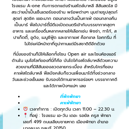
โรงแรม A-one กับการตกแต่งร้านสไตล์บาหลี สีสันสดใส มี
สระว่ายน้ำเป็นเซ็นเตอร์ของร้าน พร้อพต่างๆ มุมถ่ายรูปสุดเก๋
สุดเท่ สุดชิค เยอะมาก ตอนกลางวันเป็นคาเฟ่ ตอนกลางคืน
เป็นบาร์ ฟีลไปปาร์ตี้มีดีเจเปิดดนตรีเข้ากับบรรยากาศสุดๆ
อาหาร และเครื่องดื่มหลากหลายให้เลือกเช่น พิซซ่า, ทาโก้, ส
ปาเก็ตตี้, อูด้ง, เมนูซีฟู้ด และชากาแฟ ค็อกเทล ไอศกรีม ที่
ไม่ใช่แค่มีหน้าตาที่ดูน่าทานแต่มีรสชาติดีอีกด้วย
ที่นั่งของร้านก็มีให้เลือกทั้งโซน Open air และโซนห้องแอร์
ด้านใน มุมไฮไลท์ของที่นี่ก็คือ บันไดโค้งสไตล์บาหลีด้วยความ
สวยงามที่มีสีสันของลวดลายกระเบื้อง สำหรับใครที่ชอบ
คาเฟ่สไตล์บาหลี ฟีลบีชคลับก็ชวนเพื่อนมาได้ทั้งช่วงกลาง
วันและช่วงเย็นเลย รับรองได้ทานอาหารอร่อยๆ บรรยากาศดี
และได้ภาพปังๆแน่ๆ เลย
ที่พักพัทยา
คาเฟ่พัทยา
เวลาทำการ : เปิดทุกวัน เวลา 11.00 – 22.30 น.
ที่อยู่ : โรงแรม เอ-วัน เดอะ รอยัล ครูส พัทยา
เลขที่ 499 ถนนเลียบชายหาด เมืองพัทยา อำเภอ
บางละมุง ชลบุรี 20150