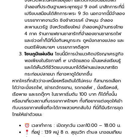
จังหวัดพระนครศรีอยุธยา และติดกับเจดีย์มีโบสถ์
จำลองที่ประดิษฐานพระพุทธรูป 9 องค์ มาสักการะที่นี่
เปรียบเสมือนได้สักการะพระ 9 วัด นอกจากนี้มีจำลอง
บรรยากาศงานวัด ชิงช้าสวรรค์ ม้าหมุน จำลอง
สะพานนวรัฐ จังหวัดเชียงใหม่ จำลองหมู่บ้านทรงไทย
4 ภาค ร้านกาแฟชานชาลารักที่จำลองชานชาลารถไฟ
และช่วงค่ำก็มีที่นั่งกินหมูกระทะ ดูหนังกลางแปลง และ
ดนตรีฟังสบายๆ บรรยากาศดีสุดๆ
โซนภูมิแผ่นดิน
โซนนี้มีการนำแนวคิดปรัชญาเศรฐกิจ
พอเพียงในรัชกาลที่ ๙ มาจัดแสดง เป็นแหล่งเรียนรู้
และได้เห็นวิถีชีวิตแบบชนบทได้ดีผ่านแปลงนาสาธิต
กระท่อมปลายนา ที่อาจหาดูได้ยากขึ้น
หากใครที่กลัวว่าจะเหนื่อยหรือเดินได้ไม่ครบ ก็สามารถเลือก
ได้ว่าจะนั่งรถไฟ, เช่ารถจักรยาน, รถกอล์ฟ , นั่งเรือหงส์,
เรือพาย และรถตุ๊กๆ ในราคาเริ่มต้น 100 บาท ก็ได้ทั้งนั้น
หรือมาเที่ยวสถานที่บรรยากาศไทยๆ ทั้งทีอยากแต่งชุดให้เข้า
กับบรรยากาศเพื่อที่จะได้ภาพสวยๆกลับไป ที่นี่ก็มีบริการชุด
ไทยให้เช่าด้วยนะ
เวลาทำการ : เปิดทุกวัน เวลา10.00 – 18.00 น.
ที่อยู่ : 139 หมู่ 8 ถ. สุขุมวิท ตำบล นาจอมเทียน