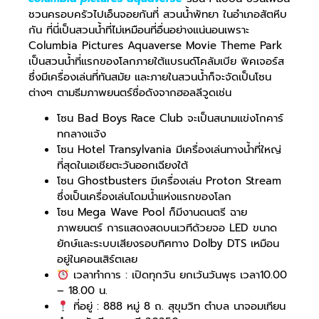
ชวนครอบครัวไปเอ็นจอยกันที่ สวนน้ำพัทยา ในอำเภอสัตหีบ
กัน ที่นี่เป็นสวนน้ำที่ไม่เหมือนที่อื่นอย่างแน่นอนเพราะ
Columbia Pictures Aquaverse Movie Theme Park
เป็นสวนน้ำที่แรกของโลกภายใต้แบรนด์โคลัมเบีย พิคเจอร์ส
ซึ่งมีเครื่องเล่นที่ทันสมัย และภายในสวนน้ำก็จะจัดเป็นโซน
ต่างๆ ตามธีมภาพยนตร์ชื่อดังจากฮอลลีวูดเช่น
โซน Bad Boys Race Club จะเป็นสนามแข่งโกคาร์
ทกลางแจ้ง
โซน Hotel Transylvania มีเครื่องเล่นทางน้ำที่ใหญ่
ที่สุดในเอเชียตะวันออกเฉียงใต้
โซน Ghostbusters มีเครื่องเล่น Proton Stream
ซึ่งเป็นเครื่องเล่นโดมน้ำแห่งแรกของโลก
โซน Mega Wave Pool ก็มีงานดนตรี ฉาย
ภาพยนตร์ การแสดงสดบนเวทีด้วยจอ LED ขนาด
ยักษ์และระบบเสียงรอบทิศทาง Dolby DTS เหมือน
อยู่ในคอนเสิร์ตเลย
เวลาทำการ : เปิดทุกวัน ยกเว้นวันพุธ เวลา10.00
– 18.00 น.
ที่อยู่ : 888 หมู่ 8 ถ. สุขุมวิท ตำบล นาจอมเทียน