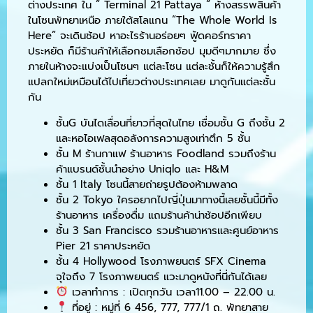
ต่างประเทศ ใน ” Terminal 21 Pattaya ” ห้างสรรพสินค้า
ในโซนพัทยาเหนือ ภายใต้สโลแกน “The Whole World Is
Here” จะเดินช้อป หาอะไรร้านอร่อยๆ ฟู้ดคอร์ทราคา
ประหยัด ก็มีร้านค้าให้เลือกชมเลือกช้อป มุมดีๆมากมาย ซึ่ง
ภายในห้างจะแบ่งเป็นโซนๆ แต่ละโซน แต่ละชั้นก็ให้ความรู้สึก
แปลกใหม่เหมือนได้ไปเที่ยวต่างประเทศเลย มาดูกันแต่ละชั้น
กัน
ชั้นG บันไดเลื่อนที่ยาวที่สุดในไทย เชื่อมชั้น G ถึงชั้น 2
และหอไอเฟลสุดอลังการความสูงเท่าตึก 5 ชั้น
ชั้น M ร้านกาแฟ ร้านอาหาร Foodland รวมถึงร้าน
ค้าแบรนด์ชั้นนำอย่าง Uniqlo และ H&M
ชั้น 1 Italy โซนนี้สายถ่ายรูปต้องห้ามพลาด
ชั้น 2 Tokyo ใครอยากไปญี่ปุ่นมาทางนี้เลยชั้นนี้มีทั้ง
ร้านอาหาร เครื่องดื่ม แถมร้านค้าน่าช้อปอีกเพียบ
ชั้น 3 San Francisco รวมร้านอาหารและศูนย์อาหาร
Pier 21 ราคาประหยัด
ชั้น 4 Hollywood โรงภาพยนตร์ SFX Cinema
จุใจถึง 7 โรงภาพยนตร์ แวะมาดูหนังที่นี่กันได้เลย
เวลาทำการ : เปิดทุกวัน เวลา11.00 – 22.00 น.
ที่อยู่ : หมู่ที่ 6 456, 777, 777/1 ถ. พัทยาสาย