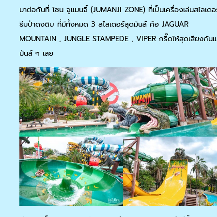
มาต่อกันที่ โซน จูแมนจี้ (JUMANJI ZONE) ที่เป็นเครื่องเล่นสไลเดอร
ธีมป่าดงดิบ ที่มีทั้งหมด 3 สไลเดอร์สุดมันส์ คือ JAGUAR
MOUNTAIN , JUNGLE STAMPEDE , VIPER กรี๊ดให้สุดเสียงกัน
มันส์ ๆ เลย