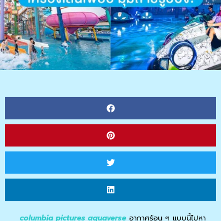
columbia pictures aquaverse
อากาศร้อน ๆ แบบนี้ไปหา