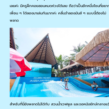
เลยค่ะ มีครูฝึกคอยสอนหมดห่วงได้เลย ถือว่าเป็นอีกหนึ่งโซนที่อยาก
เพื่อน ๆ ได้ลองมาเล่นกันมากค่ะ คลื่นจำลองมันส์ ๆ แบบนี้ต้องไม่
พลาด
สำหรับที่นี่ยังพลาดไม่ได้กับ สวนน้ำเวฟพูล และจอหนังยักษ์กลางแจ