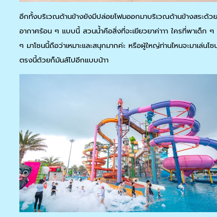
อีกทั้งบริเวณด้านข้างยังมีปล่อยโฟมออกมาบริเวณด้านข้างสระด้ว
อากาศร้อน ๆ แบบนี้ สวนน้ำคือสิ่งที่จะเยียวยาค่าาา ใครที่พาเด็ก ๆ 
ๆ มาโซนนี้ถือว่าเหมาะและสนุกมากค่ะ หรือผู้ใหญ่ท่านไหนจะมาเล่นโซ
ตรงนี้ด้วยก็มันส์ไปอีกแบบน้าา