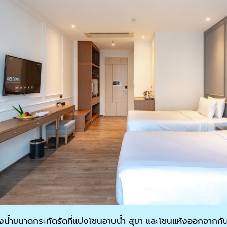
งน้ำขนาดกระทัดรัดที่แบ่งโซนอาบน้ำ สุขา และโซนแห้งออกจากกัน