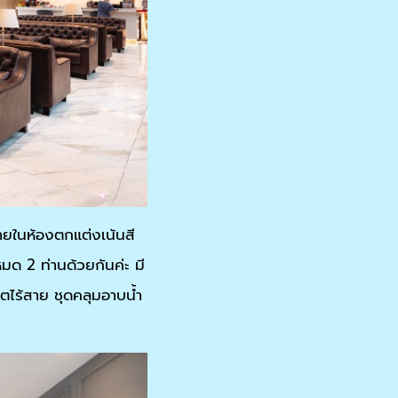
ยในห้องตกแต่งเน้นสี
มด 2 ท่านด้วยกันค่ะ มี
น็ตไร้สาย ชุดคลุมอาบน้ำ