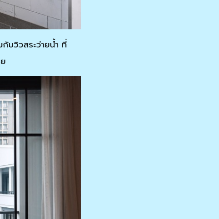
ับวิวสระว่ายน้ำ ที่
วย