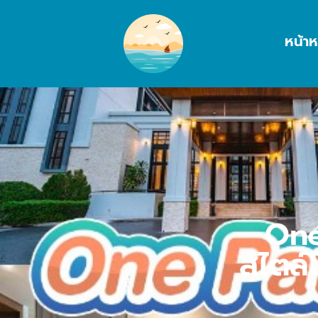
หน้าห
One
สไตล์