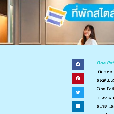
One Pat
เดินทางง
สไตล์โมเ
One Patio
ทางง่าย ใ
สบาย และเ