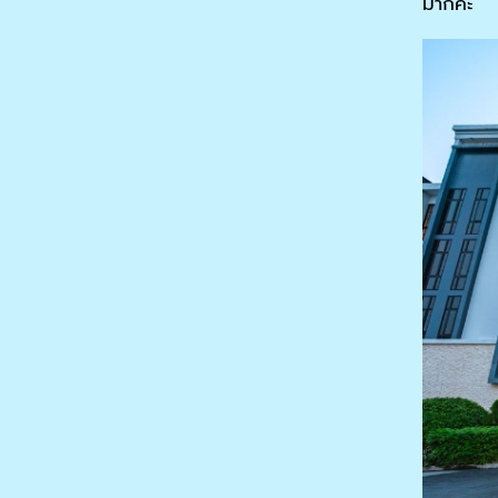
มากค่ะ